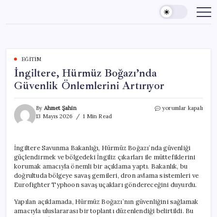
Skip
to
content
EĞITIM
İngiltere, Hürmüz Boğazı’nda
Güvenlik Önlemlerini Artırıyor
İngiltere,
By
Ahmet Şahin
yorumlar kapalı
Hürmüz
13 Mayıs 2026
1 Min Read
Boğazı’nda
Güvenlik
Önlemlerini
İngiltere Savunma Bakanlığı, Hürmüz Boğazı’nda güvenliği
Artırıyor
güçlendirmek ve bölgedeki İngiliz çıkarları ile müttefiklerini
için
korumak amacıyla önemli bir açıklama yaptı. Bakanlık, bu
doğrultuda bölgeye savaş gemileri, dron avlama sistemleri ve
Eurofighter Typhoon savaş uçakları göndereceğini duyurdu.
Yapılan açıklamada, Hürmüz Boğazı’nın güvenliğini sağlamak
amacıyla uluslararası bir toplantı düzenlendiği belirtildi. Bu