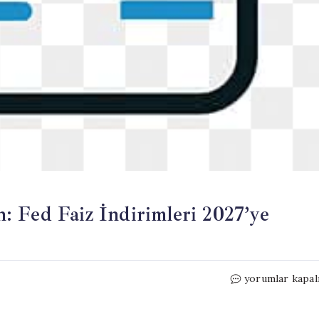
 Fed Faiz İndirimleri 2027’ye
Goldman
yorumlar kapal
Sachs’tan
Yeni