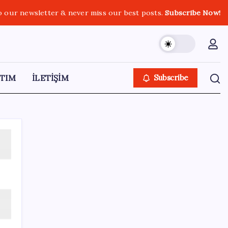
o our newsletter & never miss our best posts.
Subscribe Now!
TIM
İLETİŞİM
Subscribe
SON YAZILAR
Tesla ve SpaceX kendi yapay zeka çiplerini
üretecek: Terafab geliyor