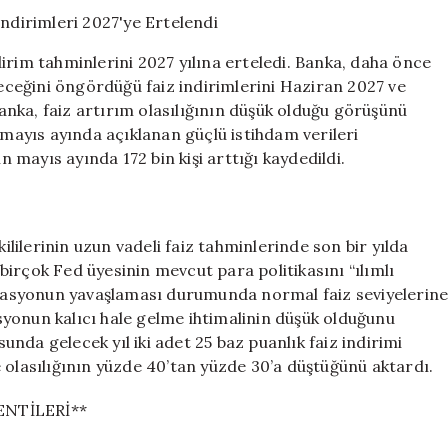
Tahmin:
Fed
Faiz
irim tahminlerini 2027 yılına erteledi. Banka, daha önce
İndirimleri
ceğini öngördüğü faiz indirimlerini Haziran 2027 ve
2027’ye
 banka, faiz artırım olasılığının düşük olduğu görüşünü
Ertelendi
için
ayıs ayında açıklanan güçlü istihdam verileri
n mayıs ayında 172 bin kişi arttığı kaydedildi.
ilerinin uzun vadeli faiz tahminlerinde son bir yılda
, birçok Fed üyesinin mevcut para politikasını “ılımlı
nflasyonun yavaşlaması durumunda normal faiz seviyelerin
yonun kalıcı hale gelme ihtimalinin düşük olduğunu
nda gelecek yıl iki adet 25 baz puanlık faiz indirimi
lasılığının yüzde 40’tan yüzde 30’a düştüğünü aktardı.
ENTİLERİ**