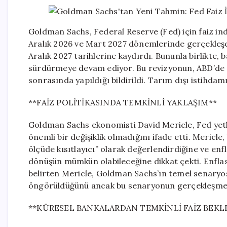
Goldman Sachs, Federal Reserve (Fed) için faiz ind
Aralık 2026 ve Mart 2027 dönemlerinde gerçekleşe
Aralık 2027 tarihlerine kaydırdı. Bununla birlikte,
sürdürmeye devam ediyor. Bu revizyonun, ABD’de m
sonrasında yapıldığı bildirildi. Tarım dışı istihdamı
**FAİZ POLİTİKASINDA TEMKİNLİ YAKLAŞIM**
Goldman Sachs ekonomisti David Mericle, Fed yetkil
önemli bir değişiklik olmadığını ifade etti. Mericle
ölçüde kısıtlayıcı” olarak değerlendirdiğine ve e
dönüşün mümkün olabileceğine dikkat çekti. Enflas
belirten Mericle, Goldman Sachs’ın temel senaryosu
öngörüldüğünü ancak bu senaryonun gerçekleşme o
**KÜRESEL BANKALARDAN TEMKİNLİ FAİZ BEKL