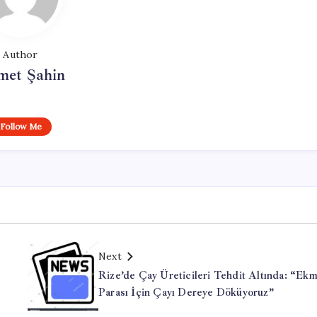
Author
met Şahin
Follow Me
Next
Rize’de Çay Üreticileri Tehdit Altında: “Ek
Parası İçin Çayı Dereye Döküyoruz”