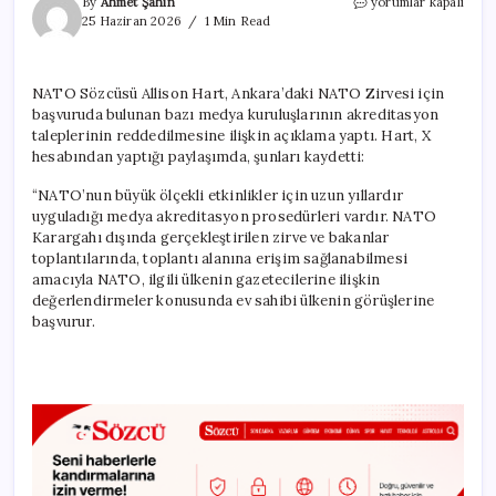
Gazetecilere
By
Ahmet Şahin
yorumlar kapalı
NATO
25 Haziran 2026
1 Min Read
ambargosunu
Saray
istemiş
NATO Sözcüsü Allison Hart, Ankara’daki NATO Zirvesi için
için
başvuruda bulunan bazı medya kuruluşlarının akreditasyon
taleplerinin reddedilmesine ilişkin açıklama yaptı. Hart, X
hesabından yaptığı paylaşımda, şunları kaydetti:
“NATO’nun büyük ölçekli etkinlikler için uzun yıllardır
uyguladığı medya akreditasyon prosedürleri vardır. NATO
Karargahı dışında gerçekleştirilen zirve ve bakanlar
toplantılarında, toplantı alanına erişim sağlanabilmesi
amacıyla NATO, ilgili ülkenin gazetecilerine ilişkin
değerlendirmeler konusunda ev sahibi ülkenin görüşlerine
başvurur.