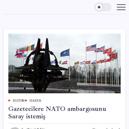
Skip
to
content
EĞITIM
HABER
Gazetecilere NATO ambargosunu
Saray istemiş