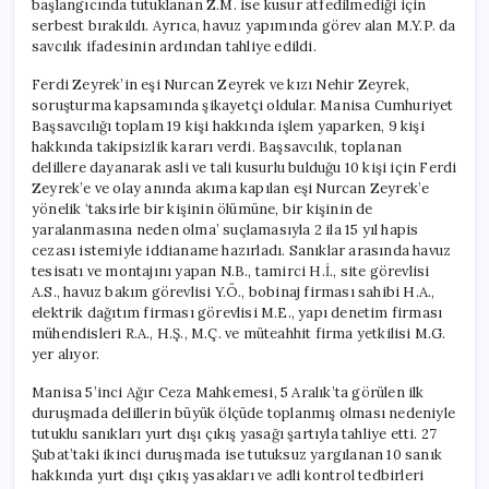
başlangıcında tutuklanan Z.M. ise kusur atfedilmediği için
serbest bırakıldı. Ayrıca, havuz yapımında görev alan M.Y.P. da
savcılık ifadesinin ardından tahliye edildi.
Ferdi Zeyrek’in eşi Nurcan Zeyrek ve kızı Nehir Zeyrek,
soruşturma kapsamında şikayetçi oldular. Manisa Cumhuriyet
Başsavcılığı toplam 19 kişi hakkında işlem yaparken, 9 kişi
hakkında takipsizlik kararı verdi. Başsavcılık, toplanan
delillere dayanarak asli ve tali kusurlu bulduğu 10 kişi için Ferdi
Zeyrek’e ve olay anında akıma kapılan eşi Nurcan Zeyrek’e
yönelik ‘taksirle bir kişinin ölümüne, bir kişinin de
yaralanmasına neden olma’ suçlamasıyla 2 ila 15 yıl hapis
cezası istemiyle iddianame hazırladı. Sanıklar arasında havuz
tesisatı ve montajını yapan N.B., tamirci H.İ., site görevlisi
A.S., havuz bakım görevlisi Y.Ö., bobinaj firması sahibi H.A.,
elektrik dağıtım firması görevlisi M.E., yapı denetim firması
mühendisleri R.A., H.Ş., M.Ç. ve müteahhit firma yetkilisi M.G.
yer alıyor.
Manisa 5’inci Ağır Ceza Mahkemesi, 5 Aralık’ta görülen ilk
duruşmada delillerin büyük ölçüde toplanmış olması nedeniyle
tutuklu sanıkları yurt dışı çıkış yasağı şartıyla tahliye etti. 27
Şubat’taki ikinci duruşmada ise tutuksuz yargılanan 10 sanık
hakkında yurt dışı çıkış yasakları ve adli kontrol tedbirleri