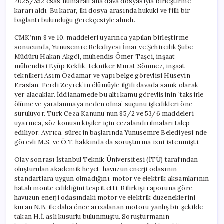
2025/352 esas numaralı ana dava dosyasıyla birleştirme
kararı aldı. Bu karar, iki dosya arasında hukuki ve fiili bir
bağlantı bulunduğu gerekçesiyle alındı.
CMK’nın 8 ve 10. maddeleri uyarınca yapılan birleştirme
sonucunda, Yunusemre Belediyesi İmar ve Şehircilik Şube
Müdürü Hakan Akgöl, mühendis Ömer Taşci, inşaat
mühendisi Eyüp Keklik, tekniker Murat Sönmez, inşaat
teknikeri Asım Özdamar ve yapı belge görevlisi Hüseyin
Eraslan, Ferdi Zeyrek’in ölümüyle ilgili davada sanık olarak
yer alacaklar. İddianamede bu altı kamu görevlisinin ‘taksirle
ölüme ve yaralanmaya neden olma’ suçunu işledikleri öne
sürülüyor. Türk Ceza Kanunu’nun 85/2 ve 53/6 maddeleri
uyarınca, söz konusu kişiler için cezalandırılmaları talep
ediliyor. Ayrıca, sürecin başlarında Yunusemre Belediyesi’nde
görevli M.S. ve Ö.T. hakkında da soruşturma izni istenmişti.
Olay sonrası İstanbul Teknik Üniversitesi (İTÜ) tarafından
oluşturulan akademik heyet, havuzun enerji odasının
standartlara uygun olmadığını, motor ve elektrik aksamlarının
hatalı monte edildiğini tespit etti. Bilirkişi raporuna göre,
havuzun enerji odasındaki motor ve elektrik düzeneklerini
kuran N.B. ile daha önce arızalanan motoru yanlış bir şekilde
takan H.İ. asli kusurlu bulunmuştu. Soruşturmanın