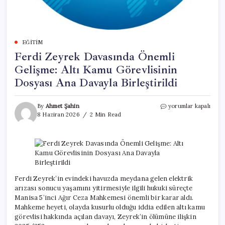
EĞITIM
Ferdi Zeyrek Davasında Önemli
Gelişme: Altı Kamu Görevlisinin
Dosyası Ana Davayla Birleştirildi
Ferdi
By
Ahmet Şahin
yorumlar kapalı
Zeyrek
8 Haziran 2026
2 Min Read
Davasında
Önemli
Gelişme:
Altı
Kamu
Görevlisinin
Dosyası
Ferdi Zeyrek’in evindeki havuzda meydana gelen elektrik
Ana
arızası sonucu yaşamını yitirmesiyle ilgili hukuki süreçte
Davayla
Manisa 5’inci Ağır Ceza Mahkemesi önemli bir karar aldı.
Birleştirildi
Mahkeme heyeti, olayda kusurlu olduğu iddia edilen altı kamu
için
görevlisi hakkında açılan davayı, Zeyrek’in ölümüne ilişkin