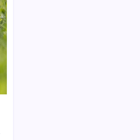
attı, İYİ Partili vekilin üzerine yürüdü
Pixel Telefonlara Yapay Zeka Destekli Saat
Tasarımları Geliyor
Telif baskısı sonuç verdi: Suno şarkılarına
dijital imza geliyor
Hazine nakit gerçekleşmeleri 395,7 milyar
TL açık verdi
Beklenen veri geldi: Altın uçuşa geçti
Tesla ve SpaceX kendi yapay zeka çiplerini
üretecek: Terafab geliyor
Son dakika… Menderes Belediye Başkanı
İlkay Çiçek ‘kesin ihraç’ talebiyle tedbirli
olarak disipline sevk edildi
Altında taşlar yerinden oynuyor: Dünya
devinden 22 ay sonra tarihi hamle
Prof. Dr. Osman Müftüoğlu açıkladı… Poşet
çaydaki tehlike: Sıcak suyla temas