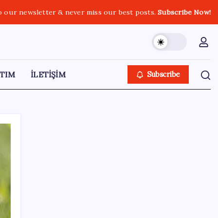
o our newsletter & never miss our best posts.
Subscribe Now!
TIM
İLETİŞİM
Subscribe
SON YAZILAR
TBMM Adalet Komisyonu’nda ‘pislik’
tartışması: MHP’li Bülbül masaya yumruk