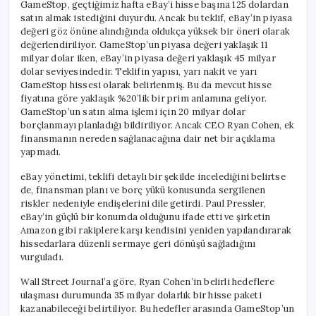
GameStop, geçtiğimiz hafta eBay’i hisse başına 125 dolardan
satın almak istediğini duyurdu. Ancak bu teklif, eBay’in piyasa
değeri göz önüne alındığında oldukça yüksek bir öneri olarak
değerlendiriliyor. GameStop’un piyasa değeri yaklaşık 11
milyar dolar iken, eBay’in piyasa değeri yaklaşık 45 milyar
dolar seviyesindedir. Teklifin yapısı, yarı nakit ve yarı
GameStop hissesi olarak belirlenmiş. Bu da mevcut hisse
fiyatına göre yaklaşık %20’lik bir prim anlamına geliyor.
GameStop’un satın alma işlemi için 20 milyar dolar
borçlanmayı planladığı bildiriliyor. Ancak CEO Ryan Cohen, ek
finansmanın nereden sağlanacağına dair net bir açıklama
yapmadı.
eBay yönetimi, teklifi detaylı bir şekilde incelediğini belirtse
de, finansman planı ve borç yükü konusunda sergilenen
riskler nedeniyle endişelerini dile getirdi. Paul Pressler,
eBay’in güçlü bir konumda olduğunu ifade etti ve şirketin
Amazon gibi rakiplere karşı kendisini yeniden yapılandırarak
hissedarlara düzenli sermaye geri dönüşü sağladığını
vurguladı.
Wall Street Journal’a göre, Ryan Cohen’in belirli hedeflere
ulaşması durumunda 35 milyar dolarlık bir hisse paketi
kazanabileceği belirtiliyor. Bu hedefler arasında GameStop’un