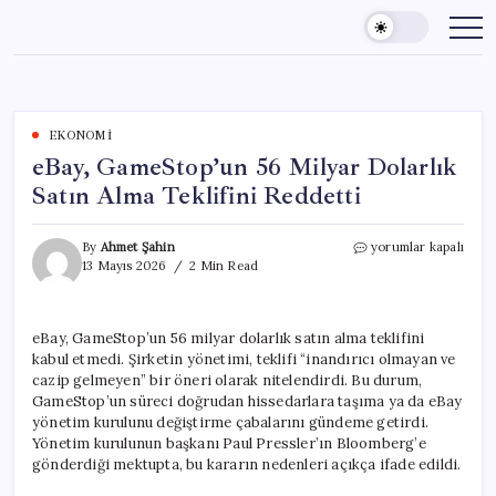
Skip
to
content
EKONOMI
eBay, GameStop’un 56 Milyar Dolarlık
Satın Alma Teklifini Reddetti
eBay,
By
Ahmet Şahin
yorumlar kapalı
GameStop’un
13 Mayıs 2026
2 Min Read
56
Milyar
Dolarlık
eBay, GameStop’un 56 milyar dolarlık satın alma teklifini
Satın
kabul etmedi. Şirketin yönetimi, teklifi “inandırıcı olmayan ve
Alma
Teklifini
cazip gelmeyen” bir öneri olarak nitelendirdi. Bu durum,
Reddetti
GameStop’un süreci doğrudan hissedarlara taşıma ya da eBay
için
yönetim kurulunu değiştirme çabalarını gündeme getirdi.
Yönetim kurulunun başkanı Paul Pressler’ın Bloomberg’e
gönderdiği mektupta, bu kararın nedenleri açıkça ifade edildi.