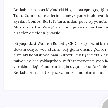
Berkshire’ın portföyündeki birçok satışın, geçtiği
Todd Combs’un etkilerini silmeye yönelik olduğu 
ayrılan Combs, Buffett tarafından portföy yönetimi
Mastercard ve Visa gibi önemli pozisyonlar tamame
hisseler de elden çıkarıldı.
95 yaşındaki Warren Buffett, CEO’luk görevini bı
devam ediyor ve haftanın beş günü ofisine geliyor.
alımları konusunda hâlâ Buffett ile istişare ettikle
milyar dolara yaklaşırken, Buffett mevcut piyasa
varlıkları değerlendirmek için uygun fırsatlar bul
Berkshire’ın nakit kaynaklarını kullanabilmesi açı