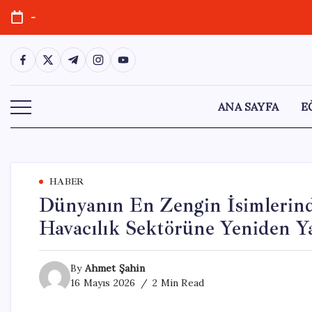
Skip
-
to
content
https://www.facebook.com/
https://twitter.com/
https://t.me/
https://www.instagram.com/
https://youtube.com/
ANA SAYFA
E
HABER
Dünyanın En Zengin İsimlerin
Havacılık Sektörüne Yeniden Ya
By
Ahmet Şahin
16 Mayıs 2026
2 Min Read