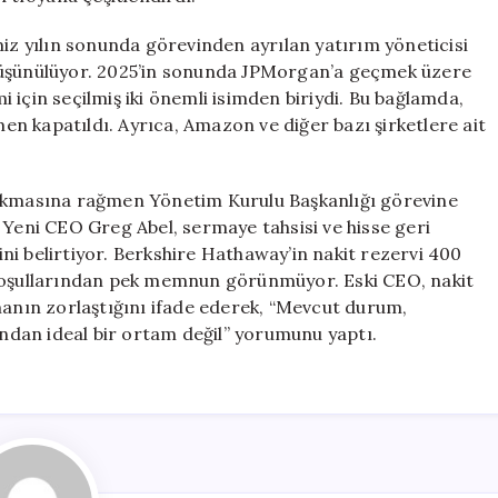
miz yılın sonunda görevinden ayrılan yatırım yöneticisi
düşünülüyor. 2025’in sonunda JPMorgan’a geçmek üzere
 için seçilmiş iki önemli isimden biriydi. Bu bağlamda,
n kapatıldı. Ayrıca, Amazon ve diğer bazı şirketlere ait
rakmasına rağmen Yönetim Kurulu Başkanlığı görevine
 Yeni CEO Greg Abel, sermaye tahsisi ve hisse geri
rini belirtiyor. Berkshire Hathaway’in nakit rezervi 400
 koşullarından pek memnun görünmüyor. Eski CEO, nakit
manın zorlaştığını ifade ederek, “Mevcut durum,
sından ideal bir ortam değil” yorumunu yaptı.