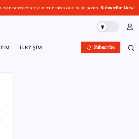
o our newsletter & never miss our best posts.
Subscribe Now!
TIM
İLETİŞİM
Subscribe
i
SON YAZILAR
ı
Türk şirketinden Avrupa’ya kritik yatırım:
Yeni şirket resmen kuruldu