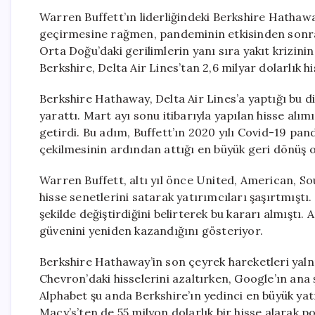
Warren Buffett’ın liderliğindeki Berkshire Hathaw
geçirmesine rağmen, pandeminin etkisinden sonra 
Orta Doğu’daki gerilimlerin yanı sıra yakıt krizini
Berkshire, Delta Air Lines’tan 2,6 milyar dolarlık h
Berkshire Hathaway, Delta Air Lines’a yaptığı bu dik
yarattı. Mart ayı sonu itibarıyla yapılan hisse alım
getirdi. Bu adım, Buffett’ın 2020 yılı Covid-19 
çekilmesinin ardından attığı en büyük geri dönüş o
Warren Buffett, altı yıl önce United, American, So
hisse senetlerini satarak yatırımcıları şaşırtmıştı
şekilde değiştirdiğini belirterek bu kararı almıştı.
güvenini yeniden kazandığını gösteriyor.
Berkshire Hathaway’in son çeyrek hareketleri yalnız
Chevron’daki hisselerini azaltırken, Google’ın ana 
Alphabet şu anda Berkshire’ın yedinci en büyük yat
Macy’s’ten de 55 milyon dolarlık bir hisse alarak p