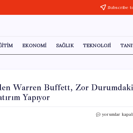
Subscribe t
ĞİTİM
EKONOMİ
SAĞLIK
TEKNOLOJİ
TANI
den Warren Buffett, Zor Durumdak
tırım Yapıyor
Dünyanın
yorumlar kapal
En
Zengin
İsimlerinden