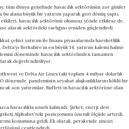
Warren
ay, tüm dünya genelinde havacılık sektörünün zor günler
Buffett,
bu alana büyük bir yatırım yaparak geri dönüş yaptı.
Zor
n etkileri, havacılık sektörünü olumsuz yönde etkilese de,
Durumdaki
isse alarak sektördeki varlığını yeniden güçlendirdi.
Havacılık
Sektörüne
kat çekici yatırım ile finans piyasalarında hareketlilik
Yeniden
ı, Delta’yı Berkshire’ın en büyük 14. yatırım kalemi haline
Yatırım
pandemisi döneminde havacılık sektöründen tamamen
Yapıyor
için
larak değerlendiriliyor.
uthwest ve Delta Air Lines’taki toplam 4 milyar dolarlık
. O dönemde, pandeminin seyahat alışkanlıklarını köklü bir
 Ancak son yatırımlar, Buffett’ın havacılık sektörüne olan
ca havacılıkla sınırlı kalmadı. Şirket, enerji devi
şirketi Alphabet’teki pozisyonunu önemli ölçüde artırdı.
ırımı konumuna geldi. Ek olarak, perakende zinciri
ortföyünü çeşitlendirdi.