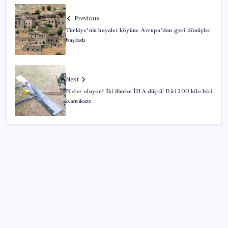
Previous
Türkiye’nin hayalet köyüne Avrupa’dan geri dönüşler
başladı
Next
Neler oluyor? İki ilimize İHA düştü! Biri 200 kilo biri
Kamikaze
SON YAZILAR