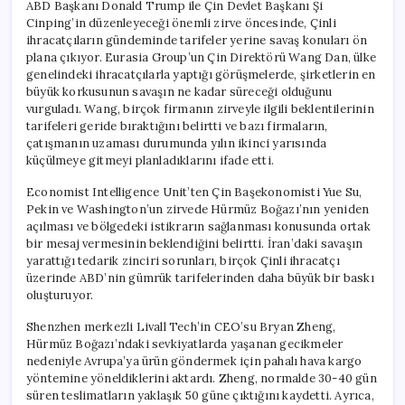
ABD Başkanı Donald Trump ile Çin Devlet Başkanı Şi
Cinping’in düzenleyeceği önemli zirve öncesinde, Çinli
ihracatçıların gündeminde tarifeler yerine savaş konuları ön
plana çıkıyor. Eurasia Group’un Çin Direktörü Wang Dan, ülke
genelindeki ihracatçılarla yaptığı görüşmelerde, şirketlerin en
büyük korkusunun savaşın ne kadar süreceği olduğunu
vurguladı. Wang, birçok firmanın zirveyle ilgili beklentilerinin
tarifeleri geride bıraktığını belirtti ve bazı firmaların,
çatışmanın uzaması durumunda yılın ikinci yarısında
küçülmeye gitmeyi planladıklarını ifade etti.
Economist Intelligence Unit’ten Çin Başekonomisti Yue Su,
Pekin ve Washington’un zirvede Hürmüz Boğazı’nın yeniden
açılması ve bölgedeki istikrarın sağlanması konusunda ortak
bir mesaj vermesinin beklendiğini belirtti. İran’daki savaşın
yarattığı tedarik zinciri sorunları, birçok Çinli ihracatçı
üzerinde ABD’nin gümrük tarifelerinden daha büyük bir baskı
oluşturuyor.
Shenzhen merkezli Livall Tech’in CEO’su Bryan Zheng,
Hürmüz Boğazı’ndaki sevkiyatlarda yaşanan gecikmeler
nedeniyle Avrupa’ya ürün göndermek için pahalı hava kargo
yöntemine yöneldiklerini aktardı. Zheng, normalde 30-40 gün
süren teslimatların yaklaşık 50 güne çıktığını kaydetti. Ayrıca,