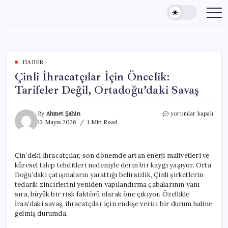
Skip
to
content
HABER
Çinli İhracatçılar İçin Öncelik:
Tarifeler Değil, Ortadoğu’daki Savaş
Çinli
By
Ahmet Şahin
yorumlar kapalı
İhracatçılar
13 Mayıs 2026
1 Min Read
İçin
Öncelik:
Tarifeler
Çin’deki ihracatçılar, son dönemde artan enerji maliyetleri ve
Değil,
küresel talep tehditleri nedeniyle derin bir kaygı yaşıyor. Orta
Ortadoğu’daki
Savaş
Doğu’daki çatışmaların yarattığı belirsizlik, Çinli şirketlerin
için
tedarik zincirlerini yeniden yapılandırma çabalarının yanı
sıra, büyük bir risk faktörü olarak öne çıkıyor. Özellikle
İran’daki savaş, ihracatçılar için endişe verici bir durum haline
gelmiş durumda.