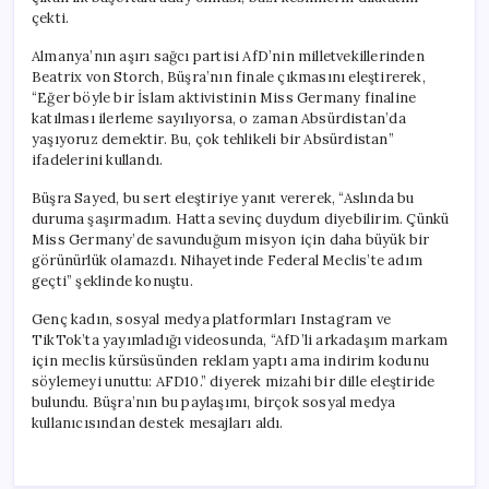
çekti.
Almanya’nın aşırı sağcı partisi AfD’nin milletvekillerinden
Beatrix von Storch, Büşra’nın finale çıkmasını eleştirerek,
“Eğer böyle bir İslam aktivistinin Miss Germany finaline
katılması ilerleme sayılıyorsa, o zaman Absürdistan’da
yaşıyoruz demektir. Bu, çok tehlikeli bir Absürdistan”
ifadelerini kullandı.
Büşra Sayed, bu sert eleştiriye yanıt vererek, “Aslında bu
duruma şaşırmadım. Hatta sevinç duydum diyebilirim. Çünkü
Miss Germany’de savunduğum misyon için daha büyük bir
görünürlük olamazdı. Nihayetinde Federal Meclis’te adım
geçti” şeklinde konuştu.
Genç kadın, sosyal medya platformları Instagram ve
TikTok’ta yayımladığı videosunda, “AfD’li arkadaşım markam
için meclis kürsüsünden reklam yaptı ama indirim kodunu
söylemeyi unuttu: AFD10.” diyerek mizahi bir dille eleştiride
bulundu. Büşra’nın bu paylaşımı, birçok sosyal medya
kullanıcısından destek mesajları aldı.