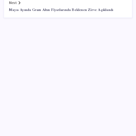
Next
Mayıs Ayında Gram Altın Fiyatlarında Beklenen Zirve Açıklandı
SON YAZILAR
TBMM Adalet Komisyonu’nda ‘pislik’ tartışması:
MHP’li Bülbül masaya yumruk attı, İYİ Partili vekilin
üzerine yürüdü
Pixel Telefonlara Yapay Zeka Destekli Saat
Tasarımları Geliyor
Telif baskısı sonuç verdi: Suno şarkılarına dijital imza
geliyor