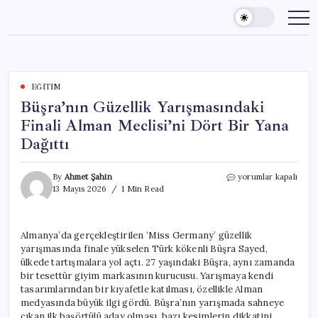
Skip
to
content
EĞITIM
Büşra’nın Güzellik Yarışmasındaki
Finali Alman Meclisi’ni Dört Bir Yana
Dağıttı
Büşra’nın
By
Ahmet Şahin
yorumlar kapalı
Güzellik
13 Mayıs 2026
1 Min Read
Yarışmasındaki
Finali
Alman
Almanya’da gerçekleştirilen ‘Miss Germany’ güzellik
Meclisi’ni
yarışmasında finale yükselen Türk kökenli Büşra Sayed,
Dört
Bir
ülkede tartışmalara yol açtı. 27 yaşındaki Büşra, aynı zamanda
Yana
bir tesettür giyim markasının kurucusu. Yarışmaya kendi
Dağıttı
tasarımlarından bir kıyafetle katılması, özellikle Alman
için
medyasında büyük ilgi gördü. Büşra’nın yarışmada sahneye
çıkan ilk başörtülü aday olması, bazı kesimlerin dikkatini