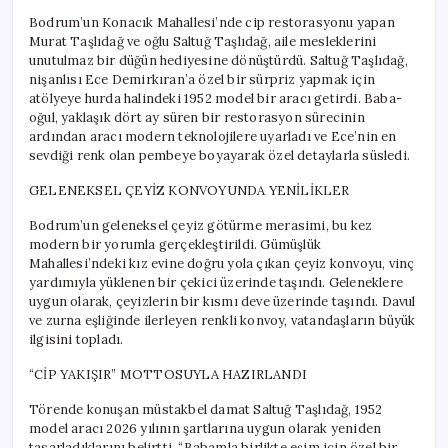
Bodrum’un Konacık Mahallesi’nde cip restorasyonu yapan
Murat Taşlıdağ ve oğlu Saltuğ Taşlıdağ, aile mesleklerini
unutulmaz bir düğün hediyesine dönüştürdü. Saltuğ Taşlıdağ,
nişanlısı Ece Demirkıran’a özel bir sürpriz yapmak için
atölyeye hurda halindeki 1952 model bir aracı getirdi. Baba-
oğul, yaklaşık dört ay süren bir restorasyon sürecinin
ardından aracı modern teknolojilere uyarladı ve Ece’nin en
sevdiği renk olan pembeye boyayarak özel detaylarla süsledi.
GELENEKSEL ÇEYİZ KONVOYUNDA YENİLİKLER
Bodrum’un geleneksel çeyiz götürme merasimi, bu kez
modern bir yorumla gerçekleştirildi. Gümüşlük
Mahallesi’ndeki kız evine doğru yola çıkan çeyiz konvoyu, vinç
yardımıyla yüklenen bir çekici üzerinde taşındı. Geleneklere
uygun olarak, çeyizlerin bir kısmı deve üzerinde taşındı. Davul
ve zurna eşliğinde ilerleyen renkli konvoy, vatandaşların büyük
ilgisini topladı.
“CİP YAKIŞIR” MOTTOSUYLA HAZIRLANDI
Törende konuşan müstakbel damat Saltuğ Taşlıdağ, 1952
model aracı 2026 yılının şartlarına uygun olarak yeniden
tasarladıklarını belirtti. “Babamla birlikte eşim için özel bir