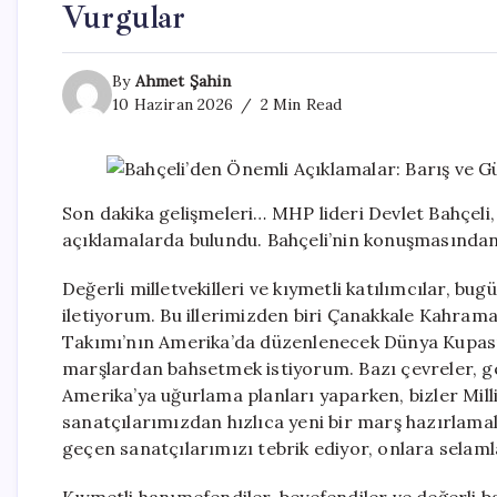
Vurgular
By
Ahmet Şahin
10 Haziran 2026
2 Min Read
Son dakika gelişmeleri… MHP lideri Devlet Bahçeli
açıklamalarda bulundu. Bahçeli’nin konuşmasından 
Değerli milletvekilleri ve kıymetli katılımcılar, bug
iletiyorum. Bu illerimizden biri Çanakkale Kahraman
Takımı’nın Amerika’da düzenlenecek Dünya Kupası’n
marşlardan bahsetmek istiyorum. Bazı çevreler, ge
Amerika’ya uğurlama planları yaparken, bizler Mil
sanatçılarımızdan hızlıca yeni bir marş hazırlamal
geçen sanatçılarımızı tebrik ediyor, onlara selaml
Kıymetli hanımefendiler, beyefendiler ve değerli 