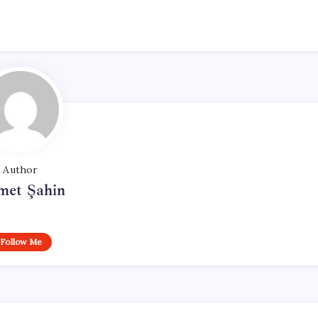
Author
met Şahin
Follow Me