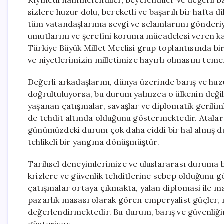
sizlere huzur dolu, bereketli ve başarılı bir hafta 
tüm vatandaşlarıma sevgi ve selamlarımı gönderiy
umutlarını ve şerefini koruma mücadelesi veren k
Türkiye Büyük Millet Meclisi grup toplantısında b
ve niyetlerimizin milletimize hayırlı olmasını tem
Değerli arkadaşlarım, dünya üzerinde barış ve huzur
doğrultuluyorsa, bu durum yalnızca o ülkenin değil
yaşanan çatışmalar, savaşlar ve diplomatik geriliml
de tehdit altında olduğunu göstermektedir. Atalarım
günümüzdeki durum çok daha ciddi bir hal almış dur
tehlikeli bir yangına dönüşmüştür.
Tarihsel deneyimlerimize ve uluslararası duruma ba
krizlere ve güvenlik tehditlerine sebep olduğunu g
çatışmalar ortaya çıkmakta, yalan diplomasi ile m
pazarlık masası olarak gören emperyalist güçler, 
değerlendirmektedir. Bu durum, barış ve güvenliğ
gösteriyor.