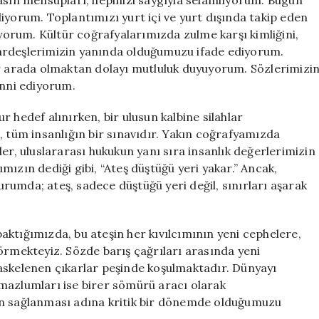
diliyorum. Toplantımızı yurt içi ve yurt dışında takip eden
orum. Kültür coğrafyalarımızda zulme karşı kimliğini,
ardeşlerimizin yanında olduğumuzu ifade ediyorum.
ir arada olmaktan dolayı mutluluk duyuyorum. Sözlerimizi
enni ediyorum.
 hedef alınırken, bir ulusun kalbine silahlar
, tüm insanlığın bir sınavıdır. Yakın coğrafyamızda
er, uluslararası hukukun yanı sıra insanlık değerlerimizin
ızın dediği gibi, “Ateş düştüğü yeri yakar.” Ancak,
umda; ateş, sadece düştüğü yeri değil, sınırları aşarak
ktığımızda, bu ateşin her kıvılcımının yeni cephelere,
örmekteyiz. Sözde barış çağrıları arasında yeni
askelenen çıkarlar peşinde koşulmaktadır. Dünyayı
mazlumları ise birer sömürü aracı olarak
in sağlanması adına kritik bir dönemde olduğumuzu