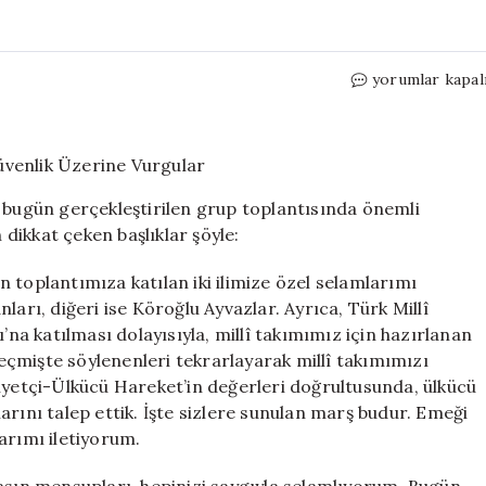
Bahçeli’den
yorumlar kapal
Önemli
Açıklamalar:
Barış
ve
Güvenlik
, bugün gerçekleştirilen grup toplantısında önemli
Üzerine
dikkat çeken başlıklar şöyle:
Vurgular
için
ün toplantımıza katılan iki ilimize özel selamlarımı
ları, diğeri ise Köroğlu Ayvazlar. Ayrıca, Türk Millî
a katılması dolayısıyla, millî takımımız için hazırlanan
çmişte söylenenleri tekrarlayarak millî takımımızı
liyetçi-Ülkücü Hareket’in değerleri doğrultusunda, ülkücü
arını talep ettik. İşte sizlere sunulan marş budur. Emeği
arımı iletiyorum.
basın mensupları, hepinizi saygıyla selamlıyorum. Bugün