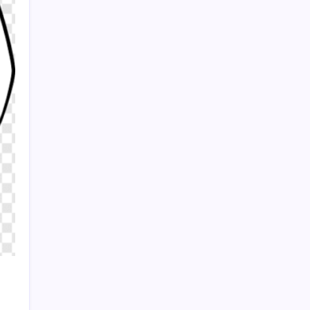
kontenjanına düşen üyelikler belirlendi
Sayaç