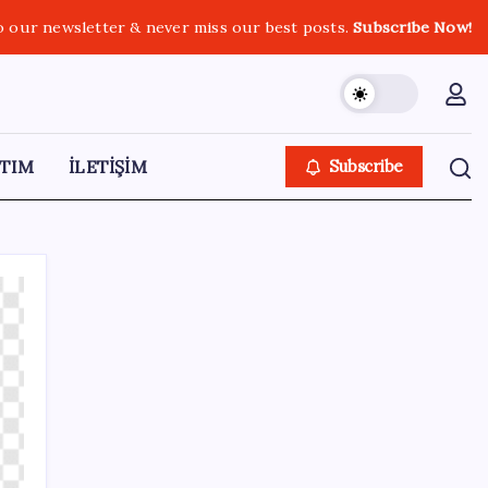
o our newsletter & never miss our best posts.
Subscribe Now!
TIM
İLETİŞİM
Subscribe
SON YAZILAR
TCMB, yılın üçüncü enflasyon raporunu 13
Ağustos’ta açıklayacak