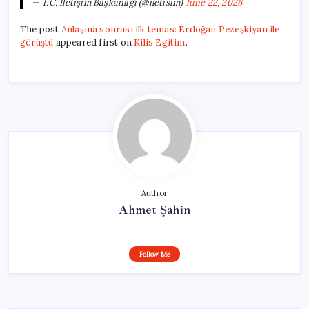
— T.C. İletişim Başkanlığı (@iletisim)
June 22, 2026
The post
Anlaşma sonrası ilk temas: Erdoğan Pezeşkiyan ile
görüştü
appeared first on
Kilis Egitim
.
Author
Ahmet Şahin
Follow Me