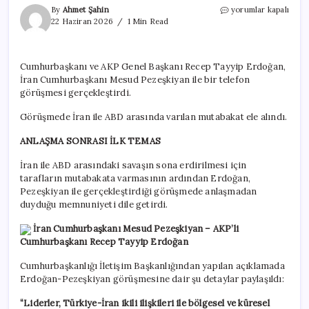
Anlaşma
By
Ahmet Şahin
yorumlar kapalı
sonrası
22 Haziran 2026
1 Min Read
ilk
temas:
Erdoğan
Cumhurbaşkanı ve AKP Genel Başkanı Recep Tayyip Erdoğan,
Pezeşkiyan
İran Cumhurbaşkanı Mesud Pezeşkiyan ile bir telefon
ile
görüştü
görüşmesi gerçekleştirdi.
için
Görüşmede İran ile ABD arasında varılan mutabakat ele alındı.
ANLAŞMA SONRASI İLK TEMAS
İran ile ABD arasındaki savaşın sona erdirilmesi için
tarafların mutabakata varmasının ardından Erdoğan,
Pezeşkiyan ile gerçekleştirdiği görüşmede anlaşmadan
duyduğu memnuniyeti dile getirdi.
İran Cumhurbaşkanı Mesud Pezeşkiyan – AKP’li
Cumhurbaşkanı Recep Tayyip Erdoğan
Cumhurbaşkanlığı İletişim Başkanlığından yapılan açıklamada
Erdoğan-Pezeşkiyan görüşmesine dair şu detaylar paylaşıldı:
“Liderler, Türkiye-İran ikili ilişkileri ile bölgesel ve küresel