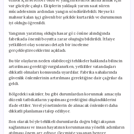
etmek için seferber oldu ve yangını kontrol altına almak için
var gücüyle çalıştı. Ekiplerin yaklaşık yarım saat süren
mücadelesinin ardından yangın söndürülebildi. Neyse ki
mahsur kalan işçi güvenli bir şekilde kurtarıldı ve durumunun
iyi olduğu öğrenildi.
Yangının yaratmış olduğu hasar göz önüne alındığında
fabrikada önemli boyutta zarar oluştuğu bildirildi. İtfaiye
yetkilileri olay sonrası detaylı bir inceleme
gerçekleştireceklerini açıkladı.
Bu tür olayların neden olabileceği tehlikeler hakkında bilincin
artırılması gerektiği vurgulanırken, yetkililer vatandaşları
dikkatli olmaları konusunda uyardılar. Fabrika sahalarında
güvenlik önlemlerinin artırılması gerektiğine dair çağrılar da
geldi.
Bölgedeki sakinler, bu gibi durumlardan korunmak amacıyla
düzenli tatbikatların yapılması gerektiğini düşündüklerini
ifade ettiler. Yerel yönetimlerin de alınacak önlemleri daha
dikkatli planlaması talep ediliyor.
Son olarak böyle tehlikeli durumlarda doğru bilgi akışının
sağlanması ve insan hayatının korunmasına yönelik adımların
atılması önem arz ediyor. Geçmişte yaşanan benzer