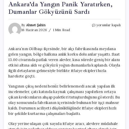
Ankara’da Yangın Panik Yaratırken,
Dumanlar Gökyüzünü Sardı
Ankara’da
By
Ahmet Şahin
yorumlar kapalı
Yangın
16 Haziran 2026
1 Min Read
Panik
Yaratırken,
Dumanlar
Ankara’nın Gölbaşı ilçesinde, bir alçı fabrikasında meydana
Gökyüzünü
gelen yangın, bölge halkına anlık korku dolu anlar yaşattı. Saat
Sardı
için
13.00 civarında patlak veren alevler, kısa sürede geniş bir alanı
etkisi altına aldı ve gökyüzü yoğun dumanlarla kaplandı. Olayla
ilgili detayların gelmesiyle birlikte itfaiye ekipleri hızla
harekete geçti.
Yangının çıkış nedeni henüz belirlenemedi ancak yapılan ilk
incelemeler, çatı katında kaynak çalışması yapılırken ortaya
çıkan kıvılcımların ahşap paletleri tutuşturduğunu gösterdi. Bu
olay sonucunda fabrikanın içerisinde bulunan bir işçi mahsur
kaldı. Durumun aciliyeti düşünüldüğünde itfaiye ekipleri hızlı
bir şekilde kurtarma çalışmaları başlattı.
Olay yerine ulaşan çok sayıda itfaiye aracı, alevlere müdahale