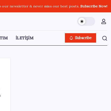
o our newsletter & never miss our best posts.
Subscribe Now!
TIM
İLETİŞİM
Subscribe
SON YAZILAR
ı
TBMM Adalet Komisyonu’nda ‘pislik’
tartışması: MHP’li Bülbül masaya yumruk