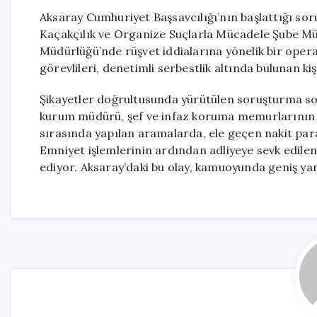
Aksaray Cumhuriyet Başsavcılığı’nın başlattığı s
Kaçakçılık ve Organize Suçlarla Mücadele Şube Müd
Müdürlüğü’nde rüşvet iddialarına yönelik bir opera
görevlileri, denetimli serbestlik altında bulunan k
Şikayetler doğrultusunda yürütülen soruşturma so
kurum müdürü, şef ve infaz koruma memurlarının d
sırasında yapılan aramalarda, ele geçen nakit para
Emniyet işlemlerinin ardından adliyeye sevk edile
ediyor. Aksaray’daki bu olay, kamuoyunda geniş yan