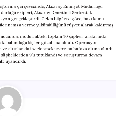
Serbestlik
oruşturma çerçevesinde, Aksaray Emniyet Müdürlüğü
Müdürlüğü’nde
ürlüğü ekipleri, Aksaray Denetimli Serbestlik
Tutuklamalar
syon gerçekleştirdi. Gelen bilgilere göre, bazı kamu
için
işilerin imza verme yükümlülüğünü rüşvet alarak kaldırmış.
nucunda, müdürlükteki toplam 10 şüpheli, aralarında
a bulunduğu kişiler gözaltına alındı. Operasyon
 ve altınlar da incelenmek üzere muhafaza altına alındı.
n şüphelilerden 9’u tutuklandı ve soruşturma devam
kı uyandırdı.