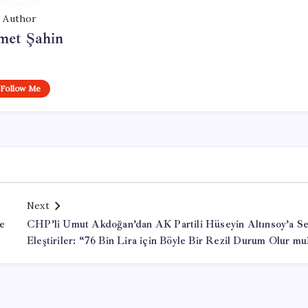
Author
met Şahin
Follow Me
Next
ne
CHP’li Umut Akdoğan’dan AK Partili Hüseyin Altınsoy’a Se
Eleştiriler: “76 Bin Lira için Böyle Bir Rezil Durum Olur mu