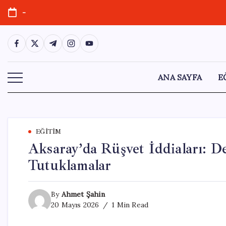
Skip
-
to
content
https://www.facebook.com/
https://twitter.com/
https://t.me/
https://www.instagram.com/
https://youtube.com/
ANA SAYFA
E
EĞITIM
Aksaray’da Rüşvet İddiaları: D
Tutuklamalar
By
Ahmet Şahin
20 Mayıs 2026
1 Min Read