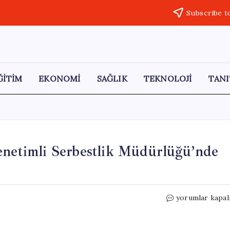
Subscribe t
ĞİTİM
EKONOMİ
SAĞLIK
TEKNOLOJİ
TANI
enetimli Serbestlik Müdürlüğü’nde
Aksaray’da
yorumlar kapal
Rüşvet
İddiaları:
Denetimli