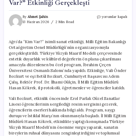
Var?” Etkinliği Gerçekleşti
Ağrı’da
By
Ahmet Şahin
yorumlar kapalı
Sanat
13 Haziran 2026
2 Min Read
Dolu
Bir
Gün:
Ağrı’da “Kim Var?” isimli sanat etkinliği, Milli Eğitim Bakanlığı
“Kim
Ortaöğretim Genel Müdürlüğü’nün organizasyonuyla
Var?”
Etkinliği
gerçekleştirildi. Türkiye Yüzyılı Maarif Modeli çerçevesinde
Gerçekleşti
estetik duyarlılık ve kültürel değerlerin ön plana çıkarılması
için
amacıyla düzenlenen bu özel program, İbrahim Çeçen
Üniversitesi Osmanlı Salonu’nda yapıldı. Etkinliğe, Vali Önder
Bozkurt ve eşi Betül Bozkurt, Cumhuriyet Başsavcısı Adem
Çalış, Rektör Prof. Dr. İlhami Gülçin, İl Milli Eğitim Müdürü
Hasan Kökrek, il protokolü, öğretmenler ve öğrenciler katıldı.
Vali Bozkurt, etkinlik öncesinde Erol Parlak Güzel Sanatlar
Lisesi öğrencilerinin sergilediği resim sergisini gezerek,
öğrencilerin eserleri hakkında bilgi aldı. Program, saygı
duruşu ve İstiklal Marşı’nın okunmasıyla başladı. İl Milli Eğitim
Müdürü Hasan Kökrek, etkinlikte yaptığı konuşmada Türkiye
Yüzyılı Maarif Modeli’nin önemine vurgu yaparak, sanatın
bireylerin ruhsal dünyasını zenginleştirdiğini ve toplumsal