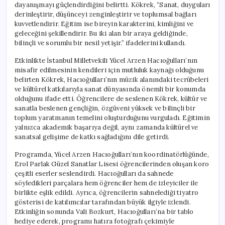
dayanışmayı güçlendirdiğini belirtti. Kökrek, “Sanat, duyguları
derinleştirir, düşünceyi zenginleştirir ve toplumsal bağları
kuvvetlendirir. Eğitim ise bireyin karakterini, kimliğini ve
geleceğini şekillendirir. Bu iki alan bir araya geldiğinde,
bilinçli ve sorumlu bir nesil yetişir.” ifadelerini kullandı.
Etkinlikte İstanbul Milletvekili Yücel Arzen Hacıoğulları’nın
misafir edilmesinin kendileri için mutluluk kaynağı olduğunu
belirten Kökrek, Hacıoğulları’nın müzik alanındaki tecrübeleri
ve kültürel katkılarıyla sanat dünyasında önemli bir konumda
olduğunu ifade etti. Öğrencilere de seslenen Kökrek, kültür ve
sanatla beslenen gençliğin, özgüveni yüksek ve bilinçli bir
toplum yaratmanın temelini oluşturduğunu vurguladı. Eğitimin
yalnızca akademik başarıya değil, aynı zamanda kültürel ve
sanatsal gelişime de katkı sağladığını dile getirdi.
Programda, Yücel Arzen Hacıoğulları’nın koordinatörlüğünde,
Erol Parlak Güzel Sanatlar Lisesi öğrencilerinden oluşan koro
çeşitli eserler seslendirdi. Hacıoğulları da sahnede
söyledikleri parçalara hem öğrenciler hem de izleyiciler ile
birlikte eşlik edildi. Ayrıca, öğrencilerin sahnelediği tiyatro
gösterisi de katılımcılar tarafından büyük ilgiyle izlendi.
Etkinliğin sonunda Vali Bozkurt, Hacıoğulları’na bir tablo
hediye ederek, programı hatıra fotoğrafı çekimiyle