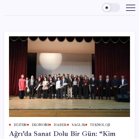
Skip
to
content
EĞITIM
EKONOMI
HABER
SAĞLIK
TEKNOLOJI
Ağrı’da Sanat Dolu Bir Gün: “Kim