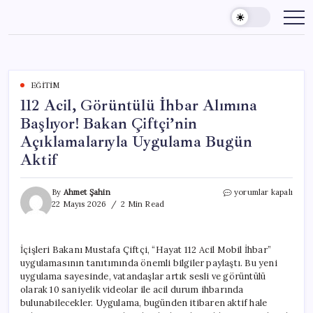
Skip
to
content
EĞITIM
112 Acil, Görüntülü İhbar Alımına
Başlıyor! Bakan Çiftçi’nin
Açıklamalarıyla Uygulama Bugün
Aktif
112
By
Ahmet Şahin
yorumlar kapalı
Acil,
22 Mayıs 2026
2 Min Read
Görüntülü
İhbar
Alımına
İçişleri Bakanı Mustafa Çiftçi, “Hayat 112 Acil Mobil İhbar”
Başlıyor!
uygulamasının tanıtımında önemli bilgiler paylaştı. Bu yeni
Bakan
Çiftçi’nin
uygulama sayesinde, vatandaşlar artık sesli ve görüntülü
Açıklamalarıyla
olarak 10 saniyelik videolar ile acil durum ihbarında
Uygulama
bulunabilecekler. Uygulama, bugünden itibaren aktif hale
Bugün