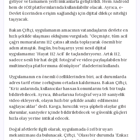
geliyor ve tamamen yerli imkanlarla geliştirildi. Hem Android
Aktif
hem de iOS platformlarında kullanılabilir olacak. Ayrıca, e-
için
Devlet üzerinden erişim sağlandığı için dijital dilekçe niteliği
taşıyacak.
Bakan Çiftçi, uygulamanın amacının vatandaşların devlete en
hızlı şekilde ulaşması olduğunu vurguladı. “Geçmişte, tüm acil
çağrı numaralarını 112 çatısı altında toplayarak önemli bir
adım atmıştık. Bugün, bu başarıyı yeni nesil dijital
uygulamamız ‘Hayat 112 Acil’ ile taçlandırıyoruz. Artık 112,
sadece sesli bir hat değil; fotoğraf ve video paylaşılabilen bir
multimedya platformuna dönüşüyor” ifadelerini kullandı.
Uygulamanın en önemli özelliklerinden biri, acil durumlarda
adres tarif etme zorluğunu ortadan kaldırması. Bakan Çiftçi,
“Kriz anlarında, kullanıcılar hassas konumlarını tek bir tuşla
bildirebilecek. Ayrıca, ihbarlarına fotoğraf veya 10 saniyelik
video ekleyerek, olayın hızlı bir şekilde analiz edilmesini
sağlayacaklar” dedi. Kavga, hırsızlık veya şüpheli olaylar gibi
durumlar, saniyeler içinde bildirilebilecek ve güvenlik güçleri
hızla olay yerine intikal edecek.
Doğal afetlerle ilgili olarak, uygulamada özel bir uyarı
mekanizması da bulunacak. Çiftçi, “Olası bir durumda ‘Enkaz